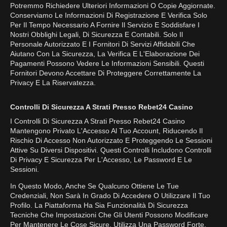
Potremmo Richiedere Ulteriori Informazioni O Copie Aggiornate.
Conserviamo Le Informazioni Di Registrazione E Verifica Solo
Per Il Tempo Necessario A Fornire Il Servizio E Soddisfare I
Nostri Obblighi Legali, Di Sicurezza E Contabili. Solo Il
Personale Autorizzato E I Fornitori Di Servizi Affidabili Che
Aiutano Con La Sicurezza, La Verifica E L'Elaborazione Dei
Pagamenti Possono Vedere Le Informazioni Sensibili. Questi
Fornitori Devono Accettare Di Proteggere Correttamente La
Privacy E La Riservatezza.
Controlli Di Sicurezza A Strati Presso Rebet24 Casino
I Controlli Di Sicurezza A Strati Presso Rebet24 Casino
Mantengono Privato L'Accesso Al Tuo Account, Riducendo Il
Rischio Di Accesso Non Autorizzato E Proteggendo Le Sessioni
Attive Su Diversi Dispositivi. Questi Controlli Includono Controlli
Di Privacy E Sicurezza Per L'Accesso, Le Password E Le
Sessioni.
In Questo Modo, Anche Se Qualcuno Ottiene Le Tue
Credenziali, Non Sarà In Grado Di Accedere O Utilizzare Il Tuo
Profilo. La Piattaforma Ha Sia Funzionalità Di Sicurezza
Tecniche Che Impostazioni Che Gli Utenti Possono Modificare
Per Mantenere Le Cose Sicure. Utilizza Una Password Forte,