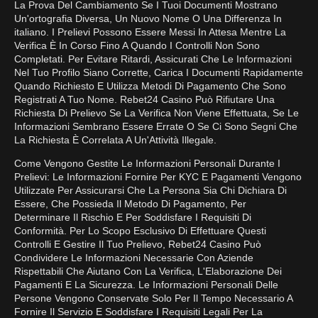
La Prova Del Cambiamento Se I Tuoi Documenti Mostrano
Un'ortografia Diversa, Un Nuovo Nome O Una Differenza In
italiano. I Prelievi Possono Essere Messi In Attesa Mentre La
Verifica È In Corso Fino A Quando I Controlli Non Sono
Completati. Per Evitare Ritardi, Assicurati Che Le Informazioni
Nel Tuo Profilo Siano Corrette, Carica I Documenti Rapidamente
Quando Richiesto E Utilizza Metodi Di Pagamento Che Sono
Registrati A Tuo Nome. Rebet24 Casino Può Rifiutare Una
Richiesta Di Prelievo Se La Verifica Non Viene Effettuata, Se Le
Informazioni Sembrano Essere Errate O Se Ci Sono Segni Che
La Richiesta È Correlata A Un'Attività Illegale.
Come Vengono Gestite Le Informazioni Personali Durante I
Prelievi: Le Informazioni Fornire Per KYC E Pagamenti Vengono
Utilizzate Per Assicurarsi Che La Persona Sia Chi Dichiara Di
Essere, Che Possieda Il Metodo Di Pagamento, Per
Determinare Il Rischio E Per Soddisfare I Requisiti Di
Conformità. Per Lo Scopo Esclusivo Di Effettuare Questi
Controlli E Gestire Il Tuo Prelievo, Rebet24 Casino Può
Condividere Le Informazioni Necessarie Con Aziende
Rispettabili Che Aiutano Con La Verifica, L'Elaborazione Dei
Pagamenti E La Sicurezza. Le Informazioni Personali Delle
Persone Vengono Conservate Solo Per Il Tempo Necessario A
Fornire Il Servizio E Soddisfare I Requisiti Legali Per La