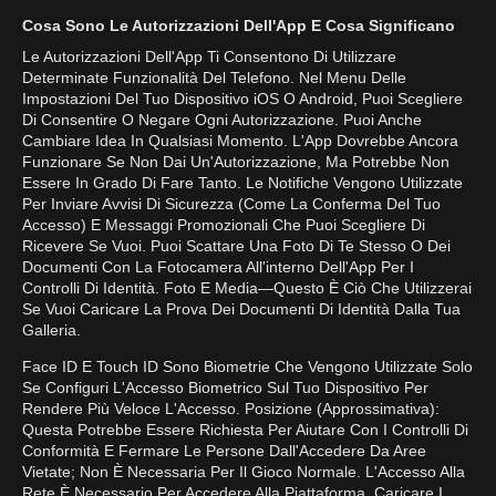
Cosa Sono Le Autorizzazioni Dell'App E Cosa Significano
Le Autorizzazioni Dell'App Ti Consentono Di Utilizzare
Determinate Funzionalità Del Telefono. Nel Menu Delle
Impostazioni Del Tuo Dispositivo iOS O Android, Puoi Scegliere
Di Consentire O Negare Ogni Autorizzazione. Puoi Anche
Cambiare Idea In Qualsiasi Momento. L'App Dovrebbe Ancora
Funzionare Se Non Dai Un'Autorizzazione, Ma Potrebbe Non
Essere In Grado Di Fare Tanto. Le Notifiche Vengono Utilizzate
Per Inviare Avvisi Di Sicurezza (Come La Conferma Del Tuo
Accesso) E Messaggi Promozionali Che Puoi Scegliere Di
Ricevere Se Vuoi. Puoi Scattare Una Foto Di Te Stesso O Dei
Documenti Con La Fotocamera All'interno Dell'App Per I
Controlli Di Identità. Foto E Media—Questo È Ciò Che Utilizzerai
Se Vuoi Caricare La Prova Dei Documenti Di Identità Dalla Tua
Galleria.
Face ID E Touch ID Sono Biometrie Che Vengono Utilizzate Solo
Se Configuri L'Accesso Biometrico Sul Tuo Dispositivo Per
Rendere Più Veloce L'Accesso. Posizione (Approssimativa):
Questa Potrebbe Essere Richiesta Per Aiutare Con I Controlli Di
Conformità E Fermare Le Persone Dall'Accedere Da Aree
Vietate; Non È Necessaria Per Il Gioco Normale. L'Accesso Alla
Rete È Necessario Per Accedere Alla Piattaforma, Caricare I