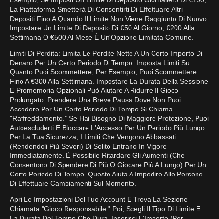
La Piattaforma Smetterà Di Consentirti Di Effettuare Altri
Depositi Fino A Quando Il Limite Non Viene Raggiunto Di Nuovo.
Impostare Un Limite Di Deposito Di €50 Al Giorno, €200 Alla
Settimana O €500 Al Mese È Un'Opzione Limitata Comune.
Limiti Di Perdita: Limita Le Perdite Nette A Un Certo Importo Di
Denaro Per Un Certo Periodo Di Tempo. Imposta Limiti Su
Quanto Puoi Scommettere; Per Esempio, Puoi Scommettere
Fino A €300 Alla Settimana. Impostare La Durata Della Sessione
E Promemoria Opzionali Può Aiutare A Ridurre Il Gioco
Prolungato. Prendere Una Breve Pausa Dove Non Puoi
Accedere Per Un Certo Periodo Di Tempo Si Chiama
"Raffreddamento." Se Hai Bisogno Di Maggiore Protezione, Puoi
Autoescluderti E Bloccare L'Accesso Per Un Periodo Più Lungo.
Per La Tua Sicurezza, I Limiti Che Vengono Abbassati
(Rendendoli Più Severi) Di Solito Entrano In Vigore
Immediatamente. È Possibile Ritardare Gli Aumenti (Che
Consentono Di Spendere Di Più O Giocare Più A Lungo) Per Un
Certo Periodo Di Tempo. Questo Aiuta A Impedire Alle Persone
Di Effettuare Cambiamenti Sul Momento.
Apri Le Impostazioni Del Tuo Account E Trova La Sezione
Chiamata "Gioco Responsabile." Poi, Scegli Il Tipo Di Limite E
La Durata Del Tempo Che Dura. Inserisci L'Importo (Per