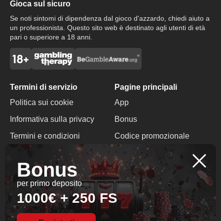
Gioca sul sicuro
Se noti sintomi di dipendenza dal gioco d'azzardo, chiedi aiuto a
un professionista. Questo sito web è destinato agli utenti di età
pari o superiore a 18 anni.
Termini di servizio
Pagine principali
Politica sui cookie
App
Informativa sulla privacy
Bonus
Termini e condizioni
Codice promozionale
Gioco responsabile
Nessun bonus senza
Bonus
deposito
per primo deposito
Contatti
1000€ + 250 FS
+356 79204840
info@rebet24casino.it