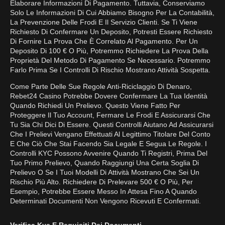
Elaborare Informazioni Di Pagamento. Tuttavia, Conserviamo
Solo Le Informazioni Di Cui Abbiamo Bisogno Per La Contabilità,
La Prevenzione Delle Frodi E Il Servizio Clienti. Se Ti Viene
Richiesto Di Confermare Un Deposito, Potresti Essere Richiesto
Di Fornire La Prova Che È Correlato Al Pagamento. Per Un
Deposito Di 100 € O Più, Potremmo Richiedere La Prova Della
Proprietà Del Metodo Di Pagamento Se Necessario. Potremmo
Farlo Prima Se I Controlli Di Rischio Mostrano Attività Sospetta.
Come Parte Delle Sue Regole Anti-Riciclaggio Di Denaro,
Rebet24 Casino Potrebbe Dovere Confermare La Tua Identità
Quando Richiedi Un Prelievo. Questo Viene Fatto Per
Proteggere Il Tuo Account, Fermare Le Frodi E Assicurarsi Che
Tu Sia Chi Dici Di Essere. Questi Controlli Aiutano Ad Assicurarsi
Che I Prelievi Vengano Effettuati Al Legittimo Titolare Del Conto
E Che Ciò Che Stai Facendo Sia Legale E Segua Le Regole. I
Controlli KYC Possono Avvenire Quando Ti Registri, Prima Del
Tuo Primo Prelievo, Quando Raggiungi Una Certa Soglia Di
Prelievo O Se I Tuoi Modelli Di Attività Mostrano Che Sei Un
Rischio Più Alto. Richiedere Di Prelevare 500 € O Più, Per
Esempio, Potrebbe Essere Messo In Attesa Fino A Quando
Determinati Documenti Non Vengono Ricevuti E Confermati.
Verifica Kyc E Requisiti Dei Documenti