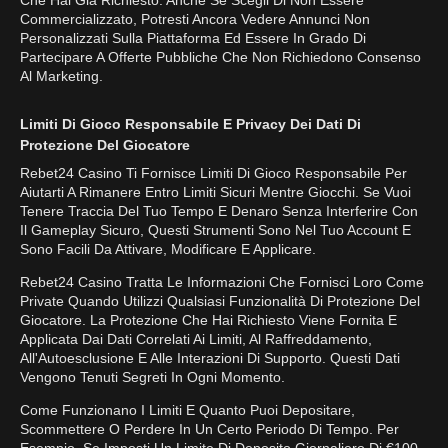
Commercializzato, Potresti Ancora Vedere Annunci Non
Personalizzati Sulla Piattaforma Ed Essere In Grado Di
Partecipare A Offerte Pubbliche Che Non Richiedono Consenso
Al Marketing.
Limiti Di Gioco Responsabile E Privacy Dei Dati Di
Protezione Del Giocatore
Rebet24 Casino Ti Fornisce Limiti Di Gioco Responsabile Per
Aiutarti A Rimanere Entro Limiti Sicuri Mentre Giocchi. Se Vuoi
Tenere Traccia Del Tuo Tempo E Denaro Senza Interferire Con
Il Gameplay Sicuro, Questi Strumenti Sono Nel Tuo Account E
Sono Facili Da Attivare, Modificare E Applicare.
Rebet24 Casino Tratta Le Informazioni Che Fornisci Loro Come
Private Quando Utilizzi Qualsiasi Funzionalità Di Protezione Del
Giocatore. La Protezione Che Hai Richiesto Viene Fornita E
Applicata Dai Dati Correlati Ai Limiti, Al Raffreddamento,
All'Autoesclusione E Alle Interazioni Di Supporto. Questi Dati
Vengono Tenuti Segreti In Ogni Momento.
Come Funzionano I Limiti E Quanto Puoi Depositare,
Scommettere O Perdere In Un Certo Periodo Di Tempo. Per
Esempio, Se Imposti Un Limite Di Deposito Giornaliero Di €100,