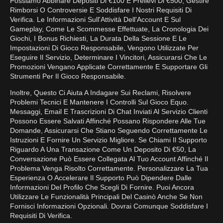
Possiamo Abbinare Depositi Di €100 E Prelievi Di €500, Gestire
Rimborsi O Controversie E Soddisfare I Nostri Requisiti Di
Verifica. Le Informazioni Sull'Attività Dell'Account E Sul
Gameplay, Come Le Scommesse Effettuate, La Cronologia Dei
Giochi, I Bonus Richiesti, La Durata Della Sessione E Le
Impostazioni Di Gioco Responsabile, Vengono Utilizzate Per
Eseguire Il Servizio, Determinare I Vincitori, Assicurarsi Che Le
Promozioni Vengano Applicate Correttamente E Supportare Gli
Strumenti Per Il Gioco Responsabile.
Inoltre, Questo Ci Aiuta A Indagare Sui Reclami, Risolvere
Problemi Tecnici E Mantenere I Controlli Sul Gioco Equo.
Messaggi, Email E Trascrizioni Di Chat Inviati Al Servizio Clienti
Possono Essere Salvati Affinché Possano Rispondere Alle Tue
Domande, Assicurarsi Che Stiano Seguendo Correttamente Le
Istruzioni E Fornire Un Servizio Migliore. Se Chiami Il Supporto
Riguardo A Una Transazione Come Un Deposito Di €50, La
Conversazione Può Essere Collegata Al Tuo Account Affinché Il
Problema Venga Risolto Correttamente. Personalizzare La Tua
Esperienza O Accelerare Il Supporto Può Dipendere Dalle
Informazioni Del Profilo Che Scegli Di Fornire. Puoi Ancora
Utilizzare Le Funzionalità Principali Del Casinò Anche Se Non
Fornisci Informazioni Opzionali. Dovrai Comunque Soddisfare I
Requisiti Di Verifica.