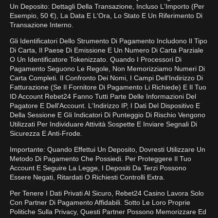
Un Deposito: Dettagli Della Transazione, Incluso L'Importo (Per
Esempio, 50 €), La Data E L'Ora, Lo Stato E Un Riferimento Di
Transazione Interno.
Gli Identificatori Dello Strumento Di Pagamento Includono Il Tipo
Di Carta, Il Paese Di Emissione E Un Numero Di Carta Parziale
O Un Identificatore Tokenizzato. Quando I Processori Di
Pagamento Seguono Le Regole, Non Memorizziamo Numeri Di
Carta Completi. Il Confronto Dei Nomi, I Campi Dell'Indirizzo Di
Fatturazione (Se Il Fornitore Di Pagamento Li Richiede) E Il Tuo
ID Account Rebet24 Fanno Tutti Parte Delle Informazioni Del
Pagatore E Dell'Account. L'Indirizzo IP, I Dati Del Dispositivo E
Della Sessione E Gli Indicatori Di Punteggio Di Rischio Vengono
Utilizzati Per Individuare Attività Sospette E Inviare Segnali Di
Sicurezza E Anti-Frode.
Importante: Quando Effettui Un Deposito, Dovresti Utilizzare Un
Metodo Di Pagamento Che Possiedi. Per Proteggere Il Tuo
Account E Seguire La Legge, I Depositi Da Terzi Possono
Essere Negati, Ritardati O Richiesti Controlli Extra.
Per Tenere I Dati Privati Al Sicuro, Rebet24 Casino Lavora Solo
Con Partner Di Pagamento Affidabili. Sotto Le Loro Proprie
Politiche Sulla Privacy, Questi Partner Possono Memorizzare Ed