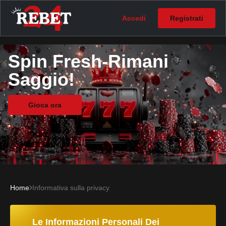
Accedi
Registrati
Spin Fresh-Rimani
Saggio!
Gioca ora
Home
Informativa sulla privacy
Le Informazioni Personali Dei