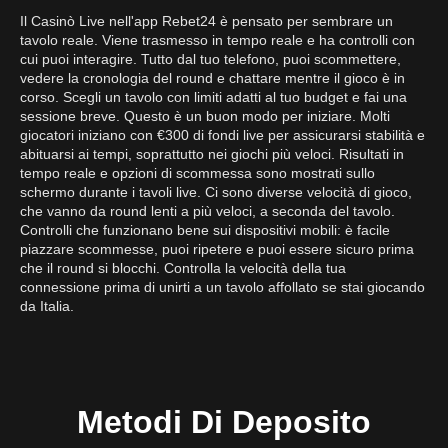
Il Casinò Live nell'app Rebet24 è pensato per sembrare un
tavolo reale. Viene trasmesso in tempo reale e ha controlli con
cui puoi interagire. Tutto dal tuo telefono, puoi scommettere,
vedere la cronologia del round e chattare mentre il gioco è in
corso. Scegli un tavolo con limiti adatti al tuo budget e fai una
sessione breve. Questo è un buon modo per iniziare. Molti
giocatori iniziano con €300 di fondi live per assicurarsi stabilità e
abituarsi ai tempi, soprattutto nei giochi più veloci. Risultati in
tempo reale e opzioni di scommessa sono mostrati sullo
schermo durante i tavoli live. Ci sono diverse velocità di gioco,
che vanno da round lenti a più veloci, a seconda del tavolo.
Controlli che funzionano bene sui dispositivi mobili: è facile
piazzare scommesse, puoi ripetere e puoi essere sicuro prima
che il round si blocchi. Controlla la velocità della tua
connessione prima di unirti a un tavolo affollato se stai giocando
da Italia.
Metodi Di Deposito