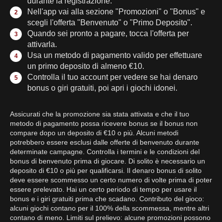
durante la registrazione.
Nell'app vai alla sezione "Promozioni" o "Bonus" e
scegli l'offerta "Benvenuto" o "Primo Deposito".
Quando sei pronto a pagare, tocca l'offerta per
attivarla.
Usa un metodo di pagamento valido per effettuare
un primo deposito di almeno €10.
Controlla il tuo account per vedere se hai denaro
bonus o giri gratuiti, poi apri i giochi idonei.
Assicurati che la promozione sia stata attivata e che il tuo
metodo di pagamento possa ricevere bonus se il bonus non
compare dopo un deposito di €10 o più. Alcuni metodi
potrebbero essere esclusi dalle offerte di benvenuto durante
determinate campagne. Controlla i termini e le condizioni del
bonus di benvenuto prima di giocare. Di solito è necessario un
deposito di €10 o più per qualificarsi. Il denaro bonus di solito
deve essere scommesso un certo numero di volte prima di poter
essere prelevato. Hai un certo periodo di tempo per usare il
bonus e i giri gratuiti prima che scadano. Contributo del gioco:
alcuni giochi contano per il 100% della scommessa, mentre altri
contano di meno. Limiti sul prelievo: alcune promozioni possono