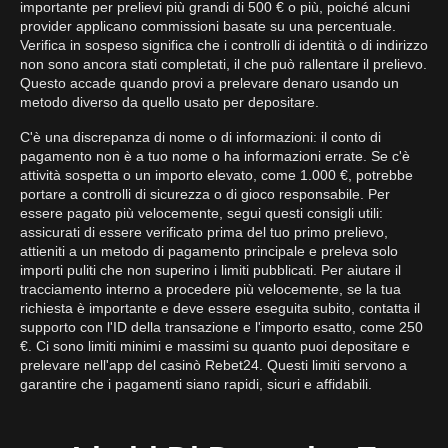
importante per prelievi più grandi di 500 € o più, poiché alcuni
provider applicano commissioni basate su una percentuale.
Verifica in sospeso significa che i controlli di identità o di indirizzo
non sono ancora stati completati, il che può rallentare il prelievo.
Questo accade quando provi a prelevare denaro usando un
metodo diverso da quello usato per depositare.
C'è una discrepanza di nome o di informazioni: il conto di
pagamento non è a tuo nome o ha informazioni errate. Se c'è
attività sospetta o un importo elevato, come 1.000 €, potrebbe
portare a controlli di sicurezza o di gioco responsabile. Per
essere pagato più velocemente, segui questi consigli utili:
assicurati di essere verificato prima del tuo primo prelievo,
attieniti a un metodo di pagamento principale e preleva solo
importi puliti che non superino i limiti pubblicati. Per aiutare il
tracciamento interno a procedere più velocemente, se la tua
richiesta è importante e deve essere eseguita subito, contatta il
supporto con l'ID della transazione e l'importo esatto, come 250
€. Ci sono limiti minimi e massimi su quanto puoi depositare e
prelevare nell'app del casinò Rebet24. Questi limiti servono a
garantire che i pagamenti siano rapidi, sicuri e affidabili.