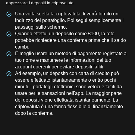
apprezzare i depositi in criptovaluta.
Una volta scelta la criptovaluta, ti verrà fornito un
indirizzo del portafoglio. Poi segui semplicemente i
passaggi sullo schermo.
Quando effettui un deposito come €100, la rete
potrebbe richiedere una conferma prima che il saldo
cambi.
È meglio usare un metodo di pagamento registrato a
tuo nome e mantenere le informazioni del tuo
account coerenti per evitare depositi falliti.
Ad esempio, un deposito con carta di credito può
essere effettuato istantaneamente o entro pochi
minuti. I portafogli elettronici sono veloci e facili da
usare per le transazioni nell'app. La maggior parte
dei depositi viene effettuata istantaneamente. La
criptovaluta è una forma flessibile di finanziamento
dopo la conferma.