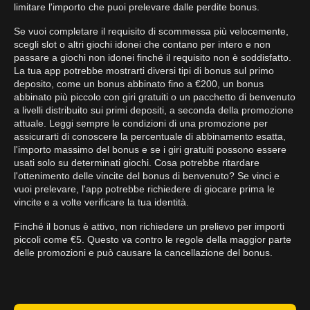
limitare l'importo che puoi prelevare dalle perdite bonus.
Se vuoi completare il requisito di scommessa più velocemente,
scegli slot o altri giochi idonei che contano per intero e non
passare a giochi non idonei finché il requisito non è soddisfatto.
La tua app potrebbe mostrarti diversi tipi di bonus sul primo
deposito, come un bonus abbinato fino a €200, un bonus
abbinato più piccolo con giri gratuiti o un pacchetto di benvenuto
a livelli distribuito sui primi depositi, a seconda della promozione
attuale. Leggi sempre le condizioni di una promozione per
assicurarti di conoscere la percentuale di abbinamento esatta,
l'importo massimo del bonus e se i giri gratuiti possono essere
usati solo su determinati giochi. Cosa potrebbe ritardare
l'ottenimento delle vincite del bonus di benvenuto? Se vinci e
vuoi prelevare, l'app potrebbe richiedere di giocare prima le
vincite e a volte verificare la tua identità.
Finché il bonus è attivo, non richiedere un prelievo per importi
piccoli come €5. Questo va contro le regole della maggior parte
delle promozioni e può causare la cancellazione del bonus.