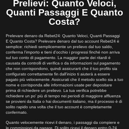
Prelievi: Quanto Veloci,
Quanti Passaggi E Quanto
Costa?
Prelevare denaro da Rebet24: Quanto Veloci, Quanti Passaggi
E Quanto Costa? Prelevare denaro dal tuo account Rebet24 è
semplice: richiedi semplicemente un prelievo dal tuo saldo,
conferma l'importo e tieni d'occhio i progressi finché non arriva
sul tuo conto di pagamento. La maggior parte dei ritardi è
causata da controlli di verifica o da informazioni sul pagamento
che non corrispondono, quindi assicurarti che il tuo profilo sia
configurato correttamente fin dall'inizio ti aiuterà a essere
pagato più velocemente. Assicurati che il metodo scelto sia a tuo
nome e corrisponda alle informazioni usate per depositare
prima di richiedere un prelievo. La tua verifica potrebbe
richiedere un po' più di tempo nei periodi di maggiore affluenza
se provieni da Italia o hai documenti italiano, ma il processo è di
solito rapido una volta che il tuo account è completamente
confermato.
Quanto velocemente ricevi il denaro, i passaggi da compiere e
le commissioni da pagare. Di solito ricevi il denaro entro 0-24