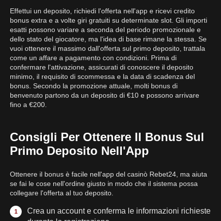
Effettui un deposito, richiedi l'offerta nell'app e ricevi credito
bonus extra e a volte giri gratuiti su determinate slot. Gli importi
esatti possono variare a seconda del periodo promozionale e
dello stato del giocatore, ma l'idea di base rimane la stessa. Se
vuoi ottenere il massimo dall'offerta sul primo deposito, trattala
come un affare a pagamento con condizioni. Prima di
confermare l'attivazione, assicurati di conoscere il deposito
minimo, il requisito di scommessa e la data di scadenza del
bonus. Secondo la promozione attuale, molti bonus di
benvenuto partono da un deposito di €10 e possono arrivare
fino a €200.
Consigli Per Ottenere Il Bonus Sul
Primo Deposito Nell'App
Ottenere il bonus è facile nell'app del casinò Rebet24, ma aiuta
se fai le cose nell'ordine giusto in modo che il sistema possa
collegare l'offerta al tuo deposito.
Crea un account e conferma le informazioni richieste