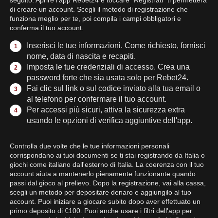
seguito. Aprire l'app Rebet24 e toccare "Registrati" ti permetterà
di creare un account. Scegli il metodo di registrazione che
funziona meglio per te, poi compila i campi obbligatori e
conferma il tuo account.
Inserisci le tue informazioni. Come richiesto, fornisci
nome, data di nascita e recapiti.
Imposta le tue credenziali di accesso. Crea una
password forte che sia usata solo per Rebet24.
Fai clic sul link o sul codice inviato alla tua email o
al telefono per confermare il tuo account.
Per accessi più sicuri, attiva la sicurezza extra
usando le opzioni di verifica aggiuntive dell'app.
Controlla due volte che le tue informazioni personali
corrispondano ai tuoi documenti se ti stai registrando da Italia o
giochi come italiano dall'esterno di Italia. La coerenza con il tuo
account aiuta a mantenerlo pienamente funzionante quando
passi dal gioco al prelievo. Dopo la registrazione, vai alla cassa,
scegli un metodo per depositare denaro e aggiungilo al tuo
account. Puoi iniziare a giocare subito dopo aver effettuato un
primo deposito di €100. Puoi anche usare i filtri dell'app per