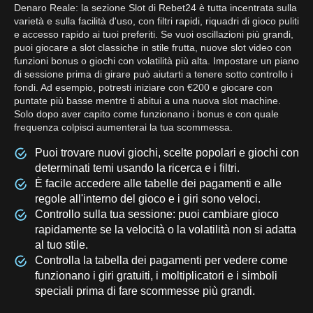
Denaro Reale: la sezione Slot di Rebet24 è tutta incentrata sulla
varietà e sulla facilità d'uso, con filtri rapidi, riquadri di gioco puliti
e accesso rapido ai tuoi preferiti. Se vuoi oscillazioni più grandi,
puoi giocare a slot classiche in stile frutta, nuove slot video con
funzioni bonus o giochi con volatilità più alta. Impostare un piano
di sessione prima di girare può aiutarti a tenere sotto controllo i
fondi. Ad esempio, potresti iniziare con €200 e giocare con
puntate più basse mentre ti abitui a una nuova slot machine.
Solo dopo aver capito come funzionano i bonus e con quale
frequenza colpisci aumenterai la tua scommessa.
Puoi trovare nuovi giochi, scelte popolari e giochi con
determinati temi usando la ricerca e i filtri.
È facile accedere alle tabelle dei pagamenti e alle
regole all'interno del gioco e i giri sono veloci.
Controllo sulla tua sessione: puoi cambiare gioco
rapidamente se la velocità o la volatilità non si adatta
al tuo stile.
Controlla la tabella dei pagamenti per vedere come
funzionano i giri gratuiti, i moltiplicatori e i simboli
speciali prima di fare scommesse più grandi.