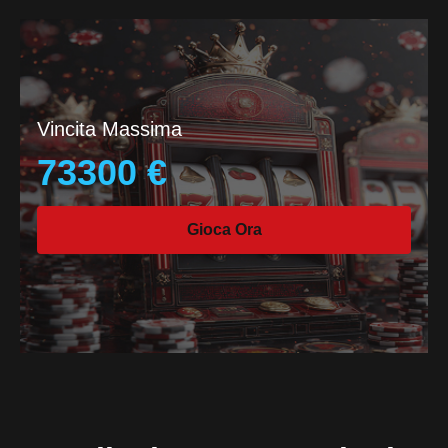
Vincita Massima
73300 €
Gioca Ora