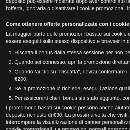
deposito può essere mostrata dopo aver controllato la ca
l'offerta, ignorarla o disattivare i cookie promozionali
Come ottenere offerte personalizzate con i cookie
La maggior parte delle promozioni basate sui cookie d
essere eseguiti sullo stesso dispositivo e browser in cui
Riscatta il bonus dalla stessa sessione per non p
Quando sei connesso, apri la promozione direttame
Quando fai clic su "Riscatta", dovrai confermare il
€200.
Se la promozione lo richiede, esegui l'azione qua
Per assicurarti che il bonus sia stato aggiunto, con
I promemoria basati sui cookie possono anche aiutare 
deposito richiesto di €30. La prossima volta che visiti
interrompere la visualizzazione di banner personalizzati
cookie promozionali. Le promozioni normali possono an