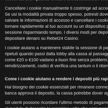
Cancellare i cookie manualmente ti costringe ad acce
Se usi la modalità privata troppo spesso, potresti do
salvare le informazioni di accesso e cancellare i cook
tornare rapidamente al tuo account su un dispositivo p
sessione risparmiando tempo. I diversi modi per deposi
depositare denaro su Rebet24 Casino.
I cookie aiutano a mantenere stabile la sessione di p
ripetuti quando passi dalla lobby alla cassa al passag
come €20 o €100 vadano a buon fine senza problemi, d
reindirizzamenti, codici di verifica una tantum o il rit
Come i cookie aiutano a rendere i depositi più rapi
Hai bisogno dei cookie essenziali per rimanere conness
banca approva il deposito, la cassa potrebbe dover agg
Gli utenti possono ricordare l'ultimo metodo di pagamen