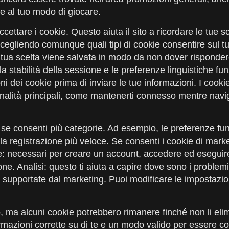
e al tuo modo di giocare.
ettare i cookie. Questo aiuta il sito a ricordare le tue s
scegliendo comunque quali tipi di cookie consentire sul tu
a tua scelta viene salvata in modo da non dover rispond
a stabilità della sessione e le preferenze linguistiche fu
ni dei cookie prima di inviare le tue informazioni. I coo
onalità principali, come mantenerti connesso mentre navig
se consenti più categorie. Ad esempio, le preferenze funz
e la registrazione più veloce. Se consenti i cookie di mark
: necessari per creare un account, accedere ed eseguire 
ne. Analisi: questo ti aiuta a capire dove sono i problemi n
upportate dal marketing. Puoi modificare le impostazion
 ma alcuni cookie potrebbero rimanere finché non li elimi
rmazioni corrette su di te e un modo valido per essere co