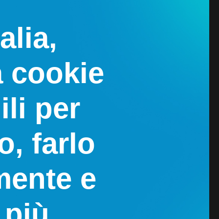
alia,
a cookie
ili per
o, farlo
mente e
 più