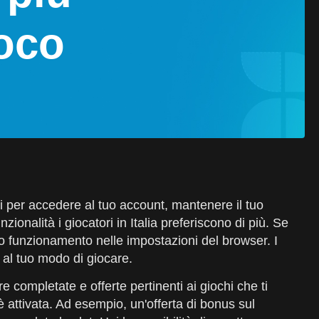
ioco
 per accedere al tuo account, mantenere il tuo
zionalità i giocatori in Italia preferiscono di più. Se
oro funzionamento nelle impostazioni del browser. I
 al tuo modo di giocare.
 completate e offerte pertinenti ai giochi che ti
attivata. Ad esempio, un'offerta di bonus sul