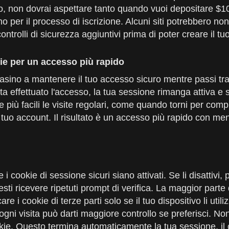
izio, non dovrai aspettare tanto quando vuoi depositare $
o per il processo di iscrizione. Alcuni siti potrebbero non
ontrolli di sicurezza aggiuntivi prima di poter creare il tu
ie per un accesso più rapido
sino a mantenere il tuo accesso sicuro mentre passi tra l
lta effettuato l'accesso, la tua sessione rimanga attiva e
 più facili le visite regolari, come quando torni per co
tuo account. Il risultato è un accesso più rapido con men
i cookie di sessione sicuri siano attivati. Se li disattiv
sti ricevere ripetuti prompt di verifica. La maggior parte
i cookie di terze parti solo se il tuo dispositivo li utili
ogni visita può darti maggiore controllo se preferisci. No
kie. Questo termina automaticamente la tua sessione, il ch