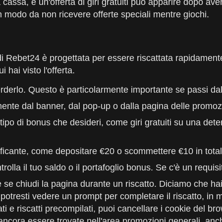
ssa, e un'offerta di giri gratuiti può apparire dopo aver 
 in modo da non ricevere offerte speciali mentre giochi.
i Rebet24 è progettata per essere riscattata rapidamente
 hai visto l'offerta.
erderlo. Questo è particolarmente importante se passi dal
nte dal banner, dal pop-up o dalla pagina delle promozi
 tipo di bonus che desideri, come giri gratuiti su una de
lificante, come depositare €20 o scommettere €10 in total
trolla il tuo saldo o il portafoglio bonus. Se c'è un requis
se chiudi la pagina durante un riscatto. Diciamo che hai 
, potresti vedere un prompt per completare il riscatto, in
 e riscatti precompilati, puoi cancellare i cookie del bro
cora essere trovate nell'area promozioni generali, anche