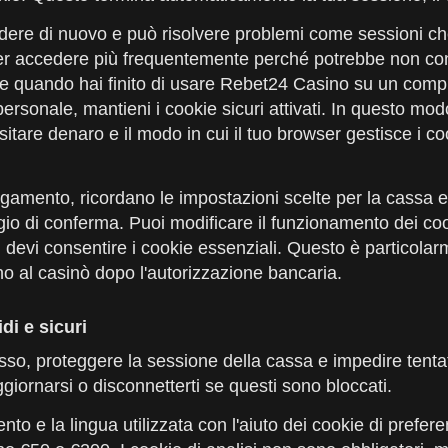
dere di nuovo e può risolvere problemi come sessioni ch
ver accedere più frequentemente perché potrebbe non con
ie quando hai finito di usare Rebet24 Casino su un comput
ersonale, mantieni i cookie sicuri attivati. In questo mod
tare denaro e il modo in cui il tuo browser gestisce i co
agamento, ricordano le impostazioni scelte per la cassa e
gio di conferma. Puoi modificare il funzionamento dei coo
evi consentire i cookie essenziali. Questo è particola
orno al casinò dopo l'autorizzazione bancaria.
di e sicuri
o, proteggere la sessione della cassa e impedire tentativi
iornarsi o disconnetterti se questi sono bloccati.
to e la lingua utilizzata con l'aiuto dei cookie di prefe